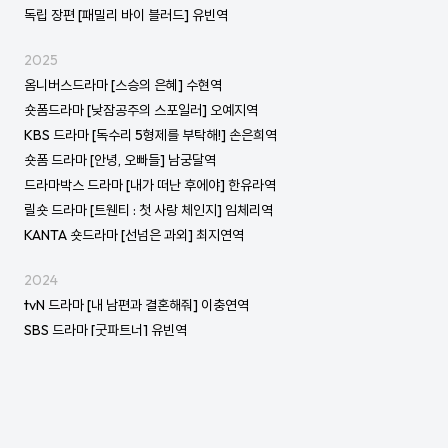
독립 장편 [패밀리 바이 블러드] 유빈역
2025
옴니버스드라마 [스승의 은혜] 수현역
숏폼드라마 [낮잠공주의 스포일러] 오예지역
KBS 드라마 [독수리 5형제를 부탁해!] 손은희역
숏폼 드라마 [안녕, 오빠들] 남궁달역
드라마박스 드라마 [내가 떠난 후에야] 한유라역
릴숏 드라마 [트웬티 : 첫 사랑 체인지] 임체리역
KANTA 숏드라마 [선넘은 과외] 최지연역
2024
tvN 드라마 [내 남편과 결혼해줘] 이충연역
SBS 드라마 [굿파트너] 유빈역
2023
OTT 드라마 [스타스트럭] 한유빈역
2022